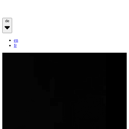
de
en
fr